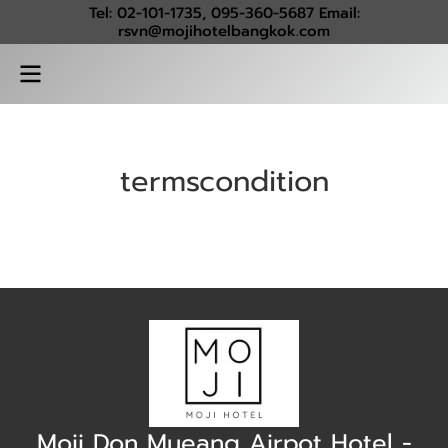
Tel: 02-101-1735, 095-360-5687 Email:
rsvn@mojihotelbangkok.com
termscondition
Moji Don Mueang Airpot Hotel -